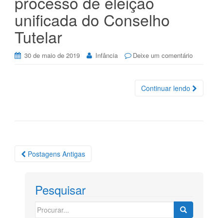
processo de eleição
unificada do Conselho
Tutelar
30 de maio de 2019
Infância
Deixe um comentário
Continuar lendo
Navegação
Postagens Antigas
das
Postagens
Pesquisar
Search
for: